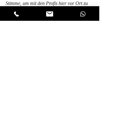
Stimme, um mit den Profis hier vor Ort zu 
sprechen.Wie verteidigen wir unsere 
Demokratie in diesen wilden Zeiten?Wie 
schaffen wir Politik, die nahbar bleibt – 
ohne Angst vor der Zukunft?
Die Antworten unserer Gäste sollen kurz 
und klar sein – nicht länger als eine 
Instagram-Story, also 60 Sekunden.Und 
natürlich ohne Parteiparolen – denn 
eigentlich stehen wir alle auf derselben Seite 
beim Seilziehen: auf der Seite der 
Demokratie.
https://video.wixstatic.com/video/98c281_b50505
dd60aa45ec9fa109fdc4cae11e/1080p/mp4/file.mp
4